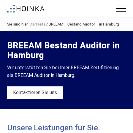
Menu
Skip
Zur
Menu
to
Fußzeile
Gebäude
main
springen
nachhaltig
Sie sind hier:
Startseite
/
BREEAM – Bestand Auditor – in Hamburg
content
Planen
-
Green
BREEAM Bestand Auditor in
Building
Hamburg
Wir unterstützen Sie bei Ihrer BREEAM Zertifizierung
als BREEAM Auditor in Hamburg.
Kontaktieren Sie uns
Unsere Leistungen für Sie.