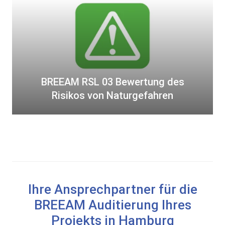
E
s
A
s
M
e
R
r
S
r
L
i
BREEAM RSL 03 Bewertung des
0
s
3
Risikos von Naturgefahren
i
B
k
e
o
w
e
r
t
u
Ihre Ansprechpartner für die
n
BREEAM Auditierung Ihres
g
Projekts in Hamburg
d