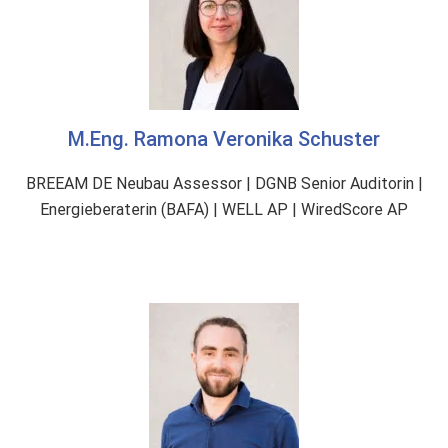
g
e
f
a
h
M.Eng. Ramona Veronika Schuster
r
e
BREEAM DE Neubau Assessor | DGNB Senior Auditorin |
n
Energieberaterin (BAFA) | WELL AP | WiredScore AP