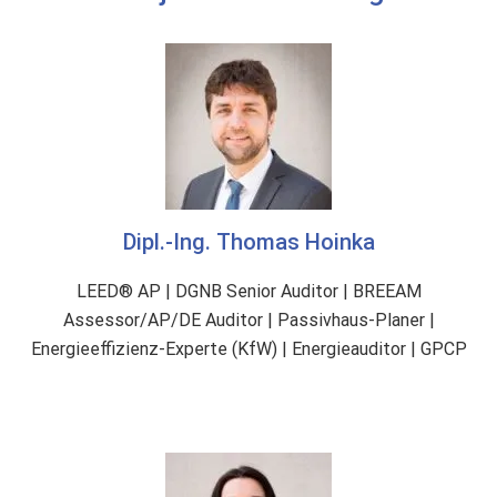
e
s
R
i
s
i
k
o
Dipl.-Ing. Thomas Hoinka
s
v
LEED® AP | DGNB Senior Auditor | BREEAM
o
Assessor/AP/DE Auditor | Passivhaus-Planer |
n
Energieeffizienz-Experte (KfW) | Energieauditor | GPCP
N
a
t
u
r