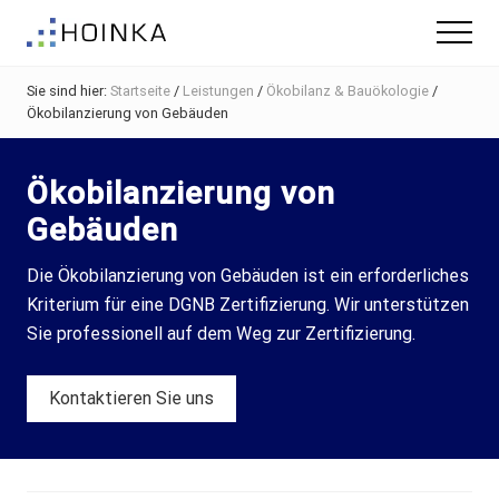
Menu
Skip
Zur
Zur
Menu
to
Hauptsidebar
Fußzeile
Gebäude
main
springen
springen
nachhaltig
Sie sind hier:
Startseite
/
Leistungen
/
Ökobilanz & Bauökologie
/
content
Planen
Ökobilanzierung von Gebäuden
-
Green
Building
Ökobilanzierung von
Gebäuden
Die Ökobilanzierung von Gebäuden ist ein erforderliches
Kriterium für eine DGNB Zertifizierung. Wir unterstützen
Sie professionell auf dem Weg zur Zertifizierung.
Kontaktieren Sie uns