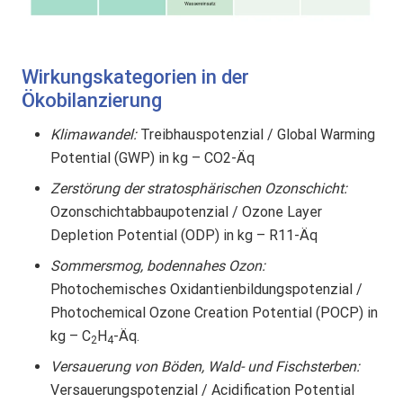
Wirkungskategorien in der
Ökobilanzierung
Klimawandel:
Treibhauspotenzial / Global Warming
Potential (GWP) in kg – CO2-Äq
Zerstörung der stratosphärischen Ozonschicht:
Ozonschichtabbaupotenzial / Ozone Layer
Depletion Potential (ODP) in kg – R11-Äq
Sommersmog, bodennahes Ozon:
Photochemisches Oxidantienbildungspotenzial /
Photochemical Ozone Creation Potential (POCP) in
kg – C
H
-Äq.
2
4
Versauerung von Böden, Wald- und Fischsterben:
Versauerungspotenzial / Acidification Potential