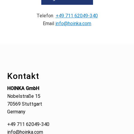
Telefon
+49 711 62049-340
Email
info@hoinka.com
Footer
Kontakt
HOINKA GmbH
Nobelstraße 15
70569 Stuttgart
Germany
+49 711 62049-340
info@hoinka.com