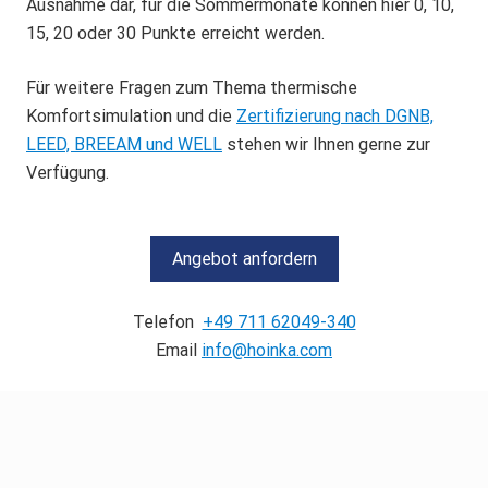
Ausnahme dar, für die Sommermonate können hier 0, 10,
15, 20 oder 30 Punkte erreicht werden.
Für weitere Fragen zum Thema thermische
Komfortsimulation und die
Zertifizierung nach DGNB,
LEED, BREEAM und WELL
stehen wir Ihnen gerne zur
Verfügung.
Angebot anfordern
Telefon
+49 711 62049-340
Email
info@hoinka.com
Footer