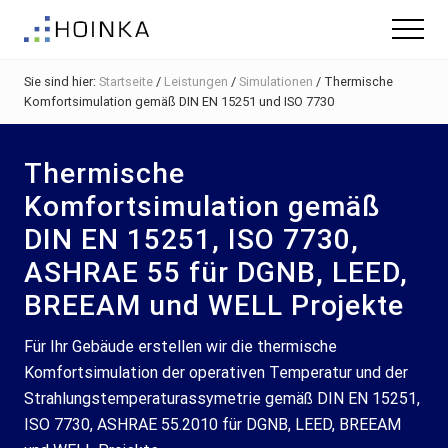
Menu
Skip
Zur
Zur
Menu
to
Hauptsidebar
Fußzeile
Gebäude
main
springen
springen
nachhaltig
Sie sind hier:
Startseite
/
Leistungen
/
Simulationen
/
Thermische
content
Planen
Komfortsimulation gemäß DIN EN 15251 und ISO 7730
-
Green
Building
Thermische
Komfortsimulation gemäß
DIN EN 15251, ISO 7730,
ASHRAE 55 für DGNB, LEED,
BREEAM und WELL Projekte
Für Ihr Gebäude erstellen wir die thermische
Komfortsimulation der operativen Temperatur und der
Strahlungstemperaturassymetrie gemäß DIN EN 15251,
ISO 7730, ASHRAE 55.2010 für DGNB, LEED, BREEAM