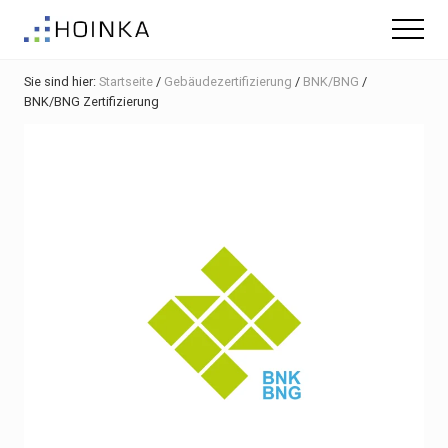
Menu
Skip
Zur
Zur
Menu
to
Hauptsidebar
Fußzeile
Gebäude
main
springen
springen
nachhaltig
Sie sind hier:
Startseite
/
Gebäudezertifizierung
/
BNK/BNG
/
content
Planen
BNK/BNG Zertifizierung
-
Green
Building