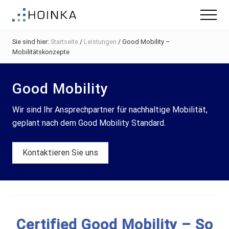
Menu
Skip
Zur
Zur
Menu
to
Hauptsidebar
Fußzeile
Gebäude
main
springen
springen
nachhaltig
Sie sind hier:
Startseite
/
Leistungen
/
Good Mobility –
content
Planen
Mobilitätskonzepte
-
Green
Building
Good Mobility
Wir sind Ihr Ansprechpartner für nachhaltige Mobilität,
geplant nach dem Good Mobility Standard.
Kontaktieren Sie uns
Certified Good Mobility – So