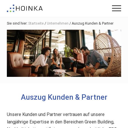
Menu
Skip
Zur
Zur
Menu
to
Hauptsidebar
Fußzeile
Gebäude
main
springen
springen
nachhaltig
Sie sind hier:
Startseite
/
Unternehmen
/
Auszug Kunden & Partner
content
Planen
-
Green
Building
Auszug Kunden & Partner
Unsere Kunden und Partner vertrauen auf unsere
langjährige Expertise in den Bereichen Green Building,