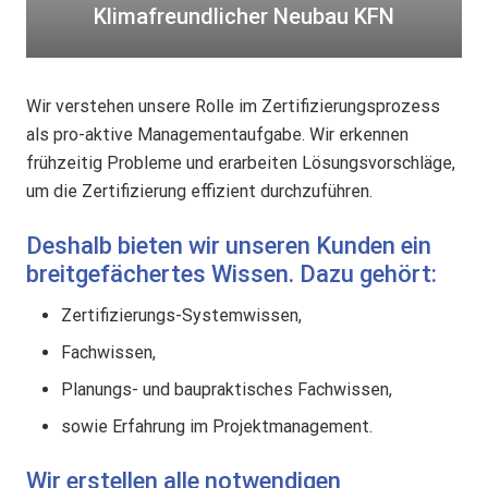
d
Klimafreundlicher Neubau KFN
l
i
c
Wir verstehen unsere Rolle im Zertifizierungsprozess
h
als pro-aktive Managementaufgabe. Wir erkennen
e
frühzeitig Probleme und erarbeiten Lösungsvorschläge,
r
um die Zertifizierung effizient durchzuführen.
N
e
Deshalb bieten wir unseren Kunden ein
u
breitgefächertes Wissen. Dazu gehört:
b
Zertifizierungs-Systemwissen,
a
Fachwissen,
u
K
Planungs- und baupraktisches Fachwissen,
F
sowie Erfahrung im Projektmanagement.
N
Wir erstellen alle notwendigen