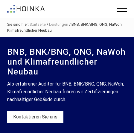
Menu
Skip
Zur
Zur
Menu
to
Hauptsidebar
Fußzeile
Gebäude
main
springen
springen
nachhaltig
Sie sind hier:
Startseite
/
Leistungen
/
BNB, BNK/BNG, QNG, NaWoh,
content
Planen
Klimafreundlicher Neubau
-
Green
Building
BNB, BNK/BNG, QNG, NaWoh
und Klimafreundlicher
Neubau
Als erfahrener Auditor für BNB, BNK/BNG, QNG, NaWoh,
Klimafreundlicher Neubau führen wir Zertifizierungen
nachhaltiger Gebäude durch.
Kontaktieren Sie uns