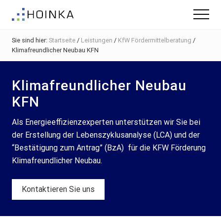
Menu
Skip
Zur
Zur
Menu
to
Hauptsidebar
Fußzeile
Gebäude
main
springen
springen
nachhaltig
Sie sind hier:
Startseite
/
Leistungen
/
KfW Fördermittelberatung
/
content
Planen
Klimafreundlicher Neubau KFN
-
Green
Building
Klimafreundlicher Neubau
KFN
Als Energieeffizienzexperten unterstützen wir Sie bei
der Erstellung der Lebenszyklusanalyse (LCA) und der
“Bestätigung zum Antrag” (BzA) für die KFW Förderung
Klimafreundlicher Neubau.
Kontaktieren Sie uns