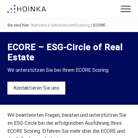
Menu
Skip
Zur
Menu
to
Fußzeile
Gebäude
main
springen
nachhaltig
Sie sind hier:
Startseite
/
Gebäudezertifizierung
/
ECORE
content
Planen
-
Green
ECORE – ESG-Circle of Real
Building
Estate
Wir unterstützen Sie bei Ihrem ECORE Scoring.
Kontaktieren Sie uns
Wir beantworten Fragen, beraten und unterstützen Sie
im ESG-Circle bei der erfolgreichen Ausführung Ihres
ECORE Scoring. Erfahren Sie mehr über die ECORE und