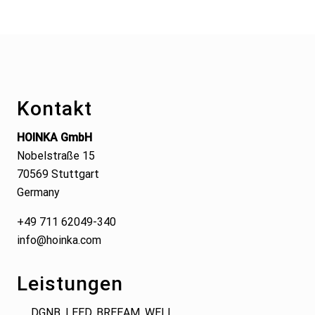
Footer
Kontakt
HOINKA GmbH
Nobelstraße 15
70569 Stuttgart
Germany
+49 711 62049-340
info@hoinka.com
Leistungen
DGNB, LEED, BREEAM, WELL