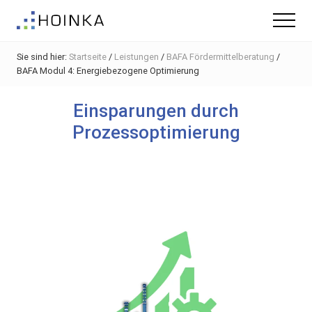
Menu
Skip
Zur
Zur
Menu
to
Hauptsidebar
Fußzeile
Gebäude
main
springen
springen
nachhaltig
Sie sind hier:
Startseite
/
Leistungen
/
BAFA Fördermittelberatung
/
content
Planen
BAFA Modul 4: Energiebezogene Optimierung
-
Green
Building
Einsparungen durch
Prozessoptimierung