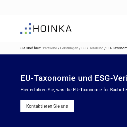
Skip
Skip
Zur
Zur
to
to
Hauptsidebar
Fußzeile
right
main
springen
springen
header
content
navigation
Gebäude
nachhaltig
Sie sind hier:
Startseite
/
Leistungen
/
ESG Beratung
/
EU-Taxonomi
Planen
-
Green
Building
EU-Taxonomie und ESG-Veri
Hier erfahren Sie, was die EU-Taxonomie für Baubete
Kontaktieren Sie uns