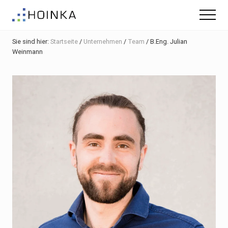
Menu
Skip
Zur
Zur
Menu
to
Hauptsidebar
Fußzeile
Gebäude
main
springen
springen
nachhaltig
Sie sind hier:
Startseite
/
Unternehmen
/
Team
/
B.Eng. Julian
content
Planen
Weinmann
-
Green
Building