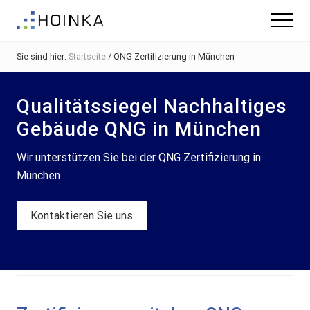
Menu
Skip
Zur
Menu
to
Fußzeile
Gebäude
main
springen
nachhaltig
Sie sind hier:
Startseite
/
QNG Zertifizierung in München
content
Planen
-
Green
Qualitätssiegel Nachhaltiges
Building
Gebäude QNG in München
Wir unterstützen Sie bei der QNG Zertifizierung in
München
Kontaktieren Sie uns