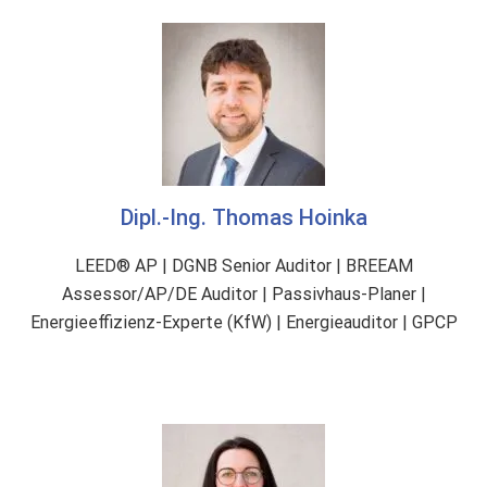
l
t
i
g
e
s
G
e
Dipl.-Ing. Thomas Hoinka
b
ä
LEED® AP | DGNB Senior Auditor | BREEAM
u
Assessor/AP/DE Auditor | Passivhaus-Planer |
d
Energieeffizienz-Experte (KfW) | Energieauditor | GPCP
e
”
(
Q
N
G