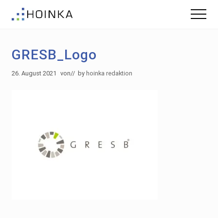
Menu
Skip
Zur
Menu
to
Fußzeile
Gebäude
main
springen
nachhaltig
content
Planen
GRESB_Logo
-
Green
Building
26. August 2021
von
// by
hoinka redaktion