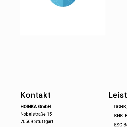
Footer
Kontakt
Leis
HOINKA GmbH
DGNB,
Nobelstraße 15
BNB, 
70569 Stuttgart
ESG B