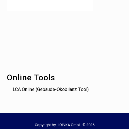
Footer
Online Tools
LCA Online (Gebäude-Ökobilanz Tool)
Site
Copyright by HOINKA GmbH © 2026