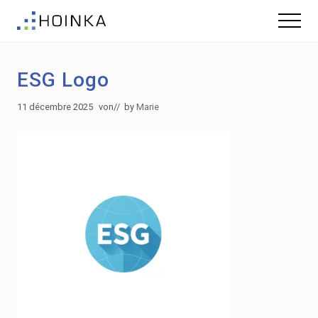
Menu
Skip
Skip
Menu
to
to
Gebäude
main
footer
nachhaltig
content
Planen
ESG Logo
-
Green
Building
11 décembre 2025
von
// by
Marie