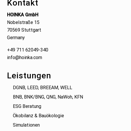
Kontakt
a
r
g
a
HOINKA GmbH
:
g
Nobelstraße 15
:
70569 Stuttgart
Germany
+49 711 62049-340
info@hoinka.com
Leistungen
DGNB, LEED, BREEAM, WELL
BNB, BNK/BNG, QNG, NaWoh, KFN
ESG Beratung
Ökobilanz & Bauökologie
Simulationen