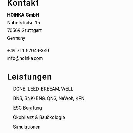
Kontakt
g
t
:
r
HOINKA GmbH
a
Nobelstraße 15
g
70569 Stuttgart
:
Germany
+49 711 62049-340
info@hoinka.com
Leistungen
DGNB, LEED, BREEAM, WELL
BNB, BNK/BNG, QNG, NaWoh, KFN
ESG Beratung
Ökobilanz & Bauökologie
Simulationen