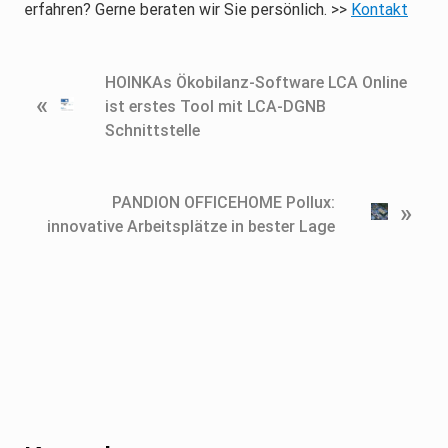
erfahren? Gerne beraten wir Sie persönlich. >>
Kontakt
V
HOINKAs Ökobilanz-Software LCA Online
«
o
ist erstes Tool mit LCA-DGNB
r
Schnittstelle
h
e
r
N
PANDION OFFICEHOME Pollux:
»
i
ä
innovative Arbeitsplätze in bester Lage
g
c
e
h
r
s
B
t
e
e
i
r
Footer
t
B
r
e
a
i