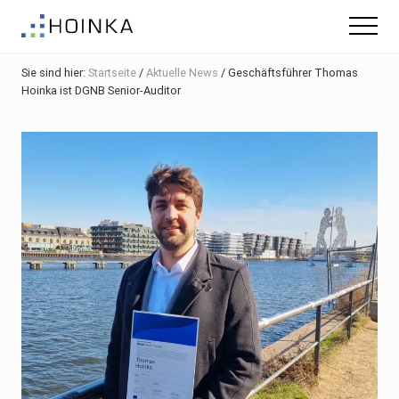
Menu
Skip
Zur
Zur
Menu
to
Hauptsidebar
Fußzeile
Gebäude
main
springen
springen
nachhaltig
Sie sind hier:
Startseite
/
Aktuelle News
/
Geschäftsführer Thomas
content
Planen
Hoinka ist DGNB Senior-Auditor
-
Green
Building