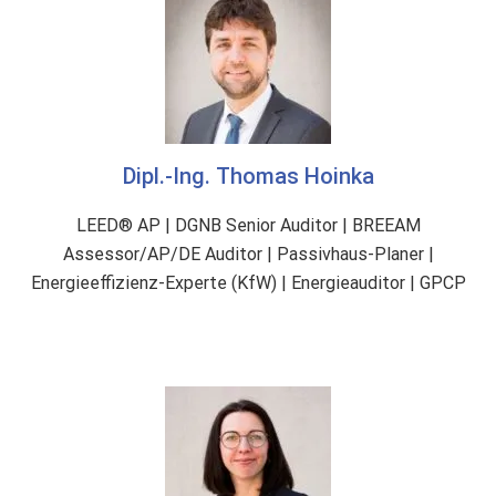
-
T
a
x
o
n
Dipl.-Ing. Thomas Hoinka
o
m
LEED® AP | DGNB Senior Auditor | BREEAM
i
Assessor/AP/DE Auditor | Passivhaus-Planer |
e
Energieeffizienz-Experte (KfW) | Energieauditor | GPCP