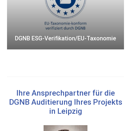
i
G
m
-
a
V
p
e
o
r
DGNB ESG-Verifikation/EU-Taxonomie
s
i
i
f
t
i
i
k
v
a
“
t
i
Ihre Ansprechpartner für die
o
DGNB Auditierung Ihres Projekts
n
in Leipzig
/
E
U