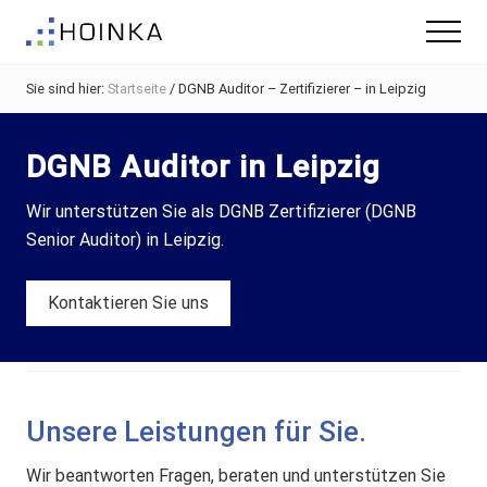
Menu
Skip
Zur
Menu
to
Fußzeile
Gebäude
main
springen
nachhaltig
Sie sind hier:
Startseite
/
DGNB Auditor – Zertifizierer – in Leipzig
content
Planen
-
Green
DGNB Auditor in Leipzig
Building
Wir unterstützen Sie als DGNB Zertifizierer (DGNB
Senior Auditor) in Leipzig.
Kontaktieren Sie uns
Unsere Leistungen für Sie.
Wir beantworten Fragen, beraten und unterstützen Sie