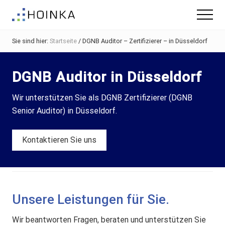
Menu
Skip
Zur
Menu
to
Fußzeile
Gebäude
main
springen
nachhaltig
Sie sind hier:
Startseite
/
DGNB Auditor – Zertifizierer – in Düsseldorf
content
Planen
-
Green
DGNB Auditor in Düsseldorf
Building
Wir unterstützen Sie als DGNB Zertifizierer (DGNB
Senior Auditor) in Düsseldorf.
Kontaktieren Sie uns
Unsere Leistungen für Sie.
Wir beantworten Fragen, beraten und unterstützen Sie