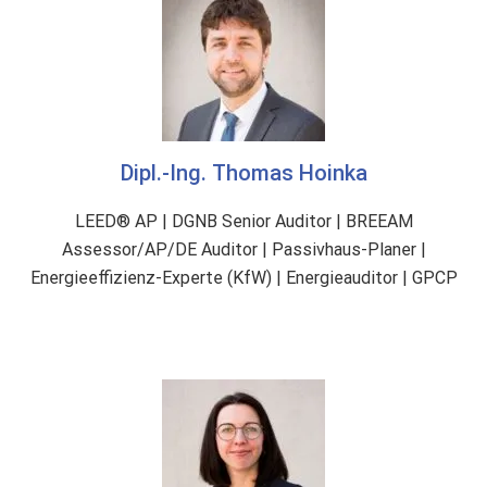
-
T
a
x
o
n
Dipl.-Ing. Thomas Hoinka
o
m
LEED® AP | DGNB Senior Auditor | BREEAM
i
Assessor/AP/DE Auditor | Passivhaus-Planer |
e
Energieeffizienz-Experte (KfW) | Energieauditor | GPCP