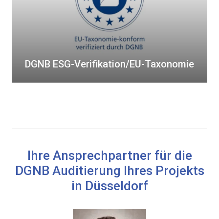
i
G
m
-
a
V
p
e
o
r
DGNB ESG-Verifikation/EU-Taxonomie
s
i
i
f
t
i
i
k
v
a
“
t
i
Ihre Ansprechpartner für die
o
DGNB Auditierung Ihres Projekts
n
in Düsseldorf
/
E
U