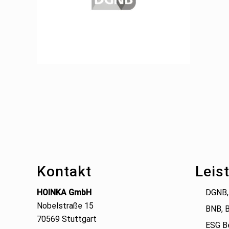
Footer
Kontakt
Leis
HOINKA GmbH
DGNB,
Nobelstraße 15
BNB, 
70569 Stuttgart
ESG B