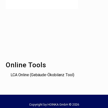
Footer
Online Tools
LCA Online (Gebäude-Ökobilanz Tool)
Site
Copyright by HOINKA GmbH © 2026