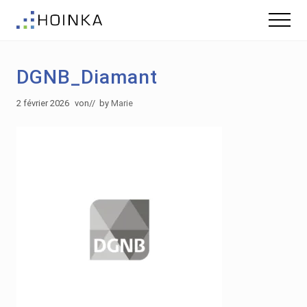
Menu
Skip
Skip
Menu
to
to
Gebäude
main
footer
nachhaltig
content
Planen
DGNB_Diamant
-
Green
Building
2 février 2026
von
// by
Marie