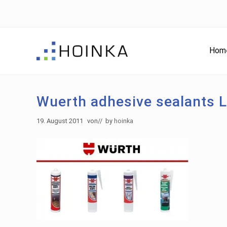
Skip
Skip
Zur
to
to
Fußzeile
right
main
springen
header
content
Hom
navigation
Gebäude
nachhaltig
Planen
Wuerth adhesive sealants
-
Green
19. August 2011
von
// by
hoinka
Building