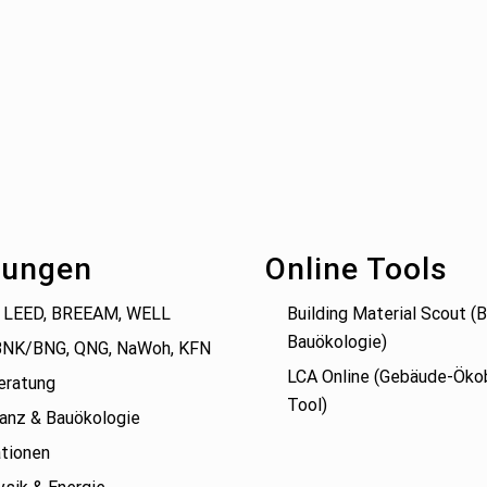
tungen
Online Tools
 LEED, BREEAM, WELL
Building Material Scout 
Bauökologie)
BNK/BNG, QNG, NaWoh, KFN
LCA Online (Gebäude-Öko
eratung
Tool)
anz & Bauökologie
tionen