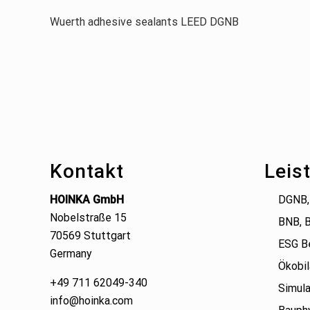
Wuerth adhesive sealants LEED DGNB
Footer
Kontakt
Leis
HOINKA GmbH
DGNB,
Nobelstraße 15
BNB, 
70569 Stuttgart
ESG B
Germany
Ökobil
+49 711 62049-340
Simula
info@hoinka.com