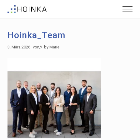
Menu
Skip
Zur
Menu
to
Fußzeile
Gebäude
main
springen
nachhaltig
content
Planen
Hoinka_Team
-
Green
Building
3. März 2026
von
// by
Marie