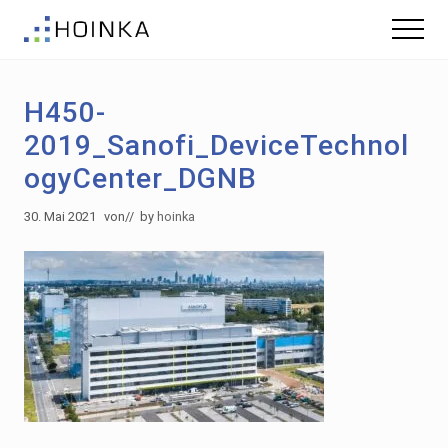
Menu
Skip
Zur
Menu
to
Fußzeile
Gebäude
main
springen
nachhaltig
content
Planen
H450-
-
Green
2019_Sanofi_DeviceTechnol
Building
ogyCenter_DGNB
30. Mai 2021
von
// by
hoinka