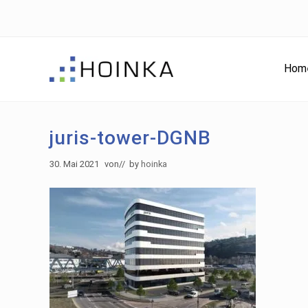
Skip
Skip
Zur
to
to
Fußzeile
right
main
springen
header
content
Hom
navigation
Gebäude
nachhaltig
Planen
juris-tower-DGNB
-
Green
30. Mai 2021
von
// by
hoinka
Building