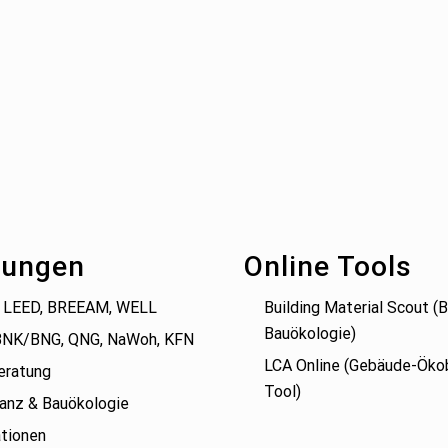
tungen
Online Tools
 LEED, BREEAM, WELL
Building Material Scout 
Bauökologie)
BNK/BNG, QNG, NaWoh, KFN
LCA Online (Gebäude-Öko
eratung
Tool)
anz & Bauökologie
tionen