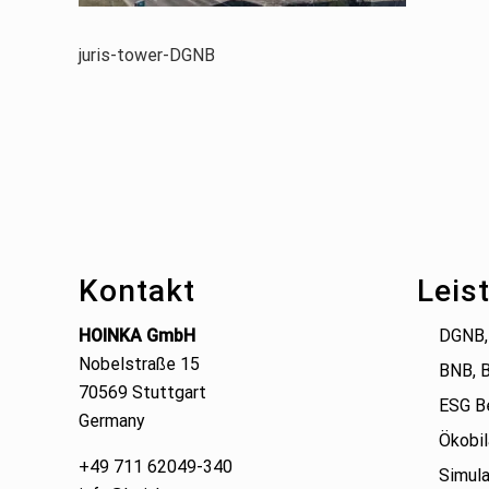
juris-tower-DGNB
Footer
Kontakt
Leis
HOINKA GmbH
DGNB,
Nobelstraße 15
BNB, 
70569 Stuttgart
ESG B
Germany
Ökobil
+49 711 62049-340
Simula