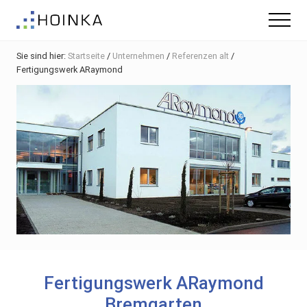
Menu
Skip
Zur
Zur
Menu
to
Hauptsidebar
Fußzeile
Gebäude
main
springen
springen
nachhaltig
Sie sind hier:
Startseite
/
Unternehmen
/
Referenzen alt
/
content
Planen
Fertigungswerk ARaymond
-
Green
Building
Fertigungswerk ARaymond
Bremgarten