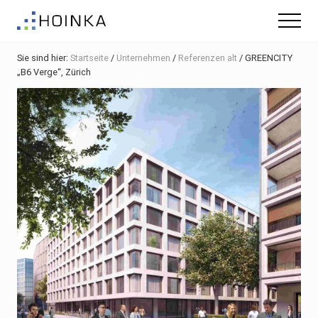
Menu
Skip
Zur
Zur
Menu
to
Hauptsidebar
Fußzeile
Gebäude
main
springen
springen
nachhaltig
Sie sind hier:
Startseite
/
Unternehmen
/
Referenzen alt
/
GREENCITY
content
Planen
„B6 Verge“, Zürich
-
Green
Building