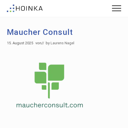
Menu
Skip
Zur
Menu
to
Fußzeile
Gebäude
main
springen
nachhaltig
content
Planen
Maucher Consult
-
Green
Building
15. August 2025
von
// by
Laurens Nagel