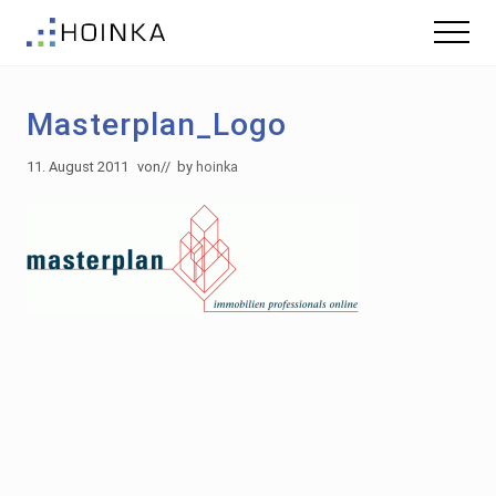
Menu
Skip
Zur
Menu
to
Fußzeile
Gebäude
main
springen
nachhaltig
content
Planen
Masterplan_Logo
-
Green
Building
11. August 2011
von
// by
hoinka
Footer