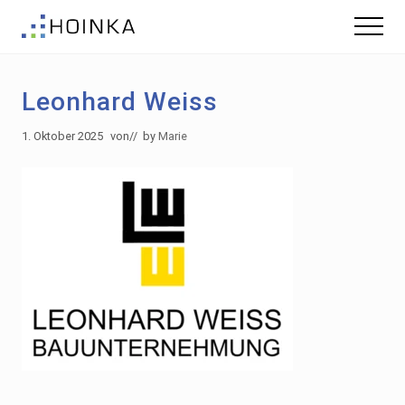
Menu
Skip
Zur
Menu
to
Fußzeile
Gebäude
main
springen
nachhaltig
content
Planen
Leonhard Weiss
-
Green
Building
1. Oktober 2025
von
// by
Marie