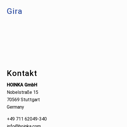
Gira
Footer
Kontakt
HOINKA GmbH
Nobelstraße 15
70569 Stuttgart
Germany
+49 711 62049-340
info@hoinka.com