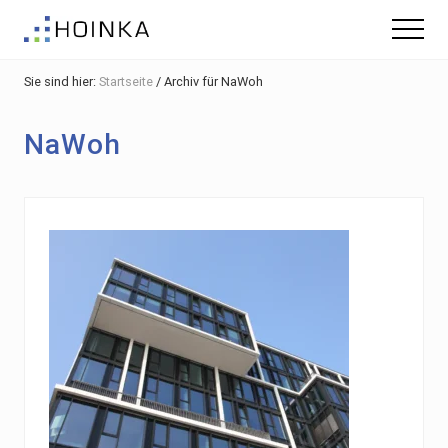
Menu
Skip
Zur
Zur
Menu
to
Hauptsidebar
Fußzeile
Gebäude
main
springen
springen
nachhaltig
Sie sind hier:
Startseite
/
Archiv für NaWoh
content
Planen
-
Green
NaWoh
Building