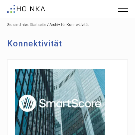
Menu
Skip
Zur
Zur
Menu
to
Hauptsidebar
Fußzeile
Gebäude
main
springen
springen
nachhaltig
Sie sind hier:
Startseite
/
Archiv für Konnektivität
content
Planen
-
Green
Konnektivität
Building