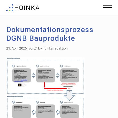
Menu
Skip
Zur
Menu
to
Fußzeile
Gebäude
main
springen
nachhaltig
content
Planen
Dokumentationsprozess
-
Green
DGNB Bauprodukte
Building
21. April 2026
von
// by
hoinka redaktion