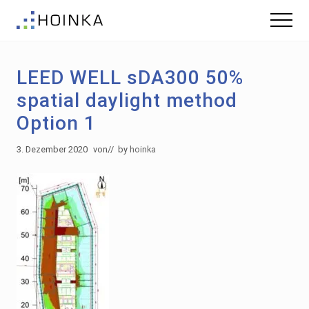
Menu
Skip
Zur
Menu
to
Fußzeile
Gebäude
main
springen
nachhaltig
content
Planen
LEED WELL sDA300 50%
-
Green
spatial daylight method
Building
Option 1
3. Dezember 2020
von
// by
hoinka