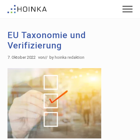
Menu
Skip
Zur
Menu
to
Fußzeile
Gebäude
main
springen
nachhaltig
content
Planen
EU Taxonomie und
-
Green
Verifizierung
Building
7. Oktober 2022
von
// by
hoinka redaktion