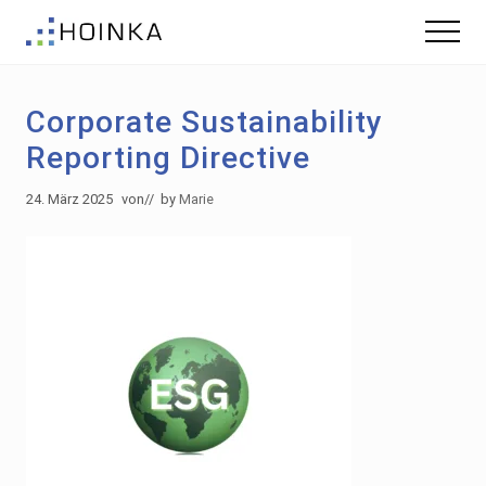
Menu
Skip
Zur
Menu
to
Fußzeile
Gebäude
main
springen
nachhaltig
content
Planen
Corporate Sustainability
-
Green
Reporting Directive
Building
24. März 2025
von
// by
Marie