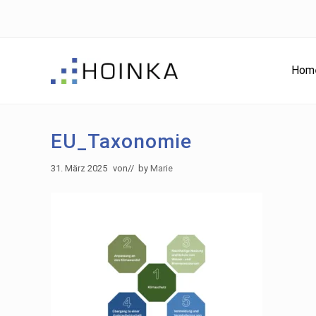
Skip
Skip
Zur
to
to
Fußzeile
right
main
springen
header
content
Hom
navigation
Gebäude
nachhaltig
Planen
EU_Taxonomie
-
Green
31. März 2025
von
// by
Marie
Building