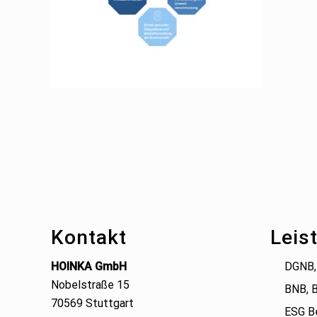
Footer
Kontakt
Leis
HOINKA GmbH
DGNB,
Nobelstraße 15
BNB, 
70569 Stuttgart
ESG B