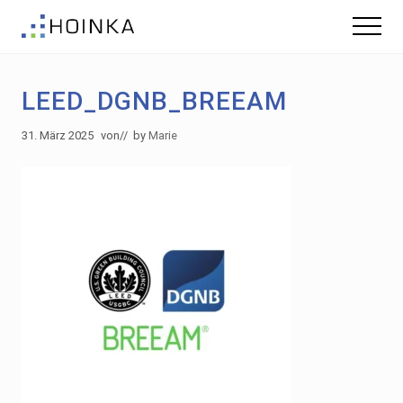
Menu
Skip
Zur
Menu
to
Fußzeile
Gebäude
main
springen
nachhaltig
content
Planen
LEED_DGNB_BREEAM
-
Green
Building
31. März 2025
von
// by
Marie