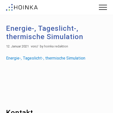
Menu
Skip
Zur
Menu
to
Fußzeile
Gebäude
main
springen
nachhaltig
content
Planen
Energie-, Tageslicht-,
-
Green
thermische Simulation
Building
12. Januar 2021
von
// by
hoinka redaktion
Energie-, Tageslicht-, thermische Simulation
Footer
Kontakt