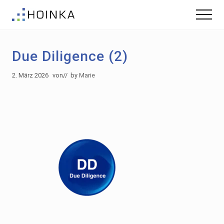
Menu
Skip
Zur
Menu
to
Fußzeile
Gebäude
main
springen
nachhaltig
content
Planen
Due Diligence (2)
-
Green
Building
2. März 2026
von
// by
Marie