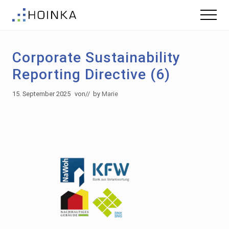
Menu
Skip
Zur
Menu
to
Fußzeile
Gebäude
main
springen
nachhaltig
content
Planen
Corporate Sustainability
-
Green
Reporting Directive (6)
Building
15. September 2025
von
// by
Marie