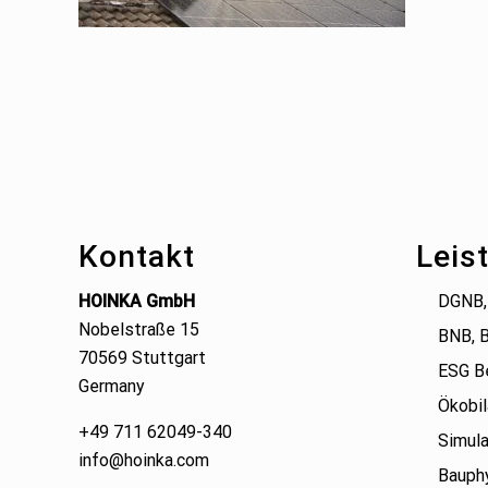
Footer
Kontakt
Leis
HOINKA GmbH
DGNB,
Nobelstraße 15
BNB, 
70569 Stuttgart
ESG B
Germany
Ökobil
+49 711 62049-340
Simula
info@hoinka.com
Bauphy