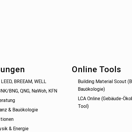
tungen
Online Tools
 LEED, BREEAM, WELL
Building Material Scout 
Bauökologie)
BNK/BNG, QNG, NaWoh, KFN
LCA Online (Gebäude-Öko
eratung
Tool)
anz & Bauökologie
tionen
sik & Energie