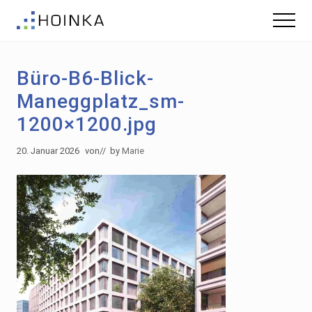
Menu
Skip
Zur
Menu
to
Fußzeile
Gebäude
main
springen
nachhaltig
content
Planen
Büro-B6-Blick-
-
Green
Maneggplatz_sm-
Building
1200×1200.jpg
20. Januar 2026
von
// by
Marie