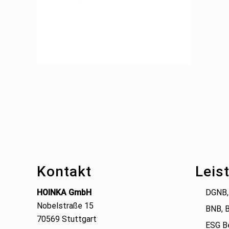
Footer
Kontakt
Leis
HOINKA GmbH
DGNB,
Nobelstraße 15
BNB, 
70569 Stuttgart
ESG B