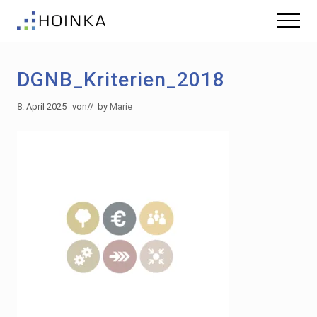
Menu
Skip
Zur
Menu
to
Fußzeile
Gebäude
main
springen
nachhaltig
content
Planen
DGNB_Kriterien_2018
-
Green
Building
8. April 2025
von
// by
Marie