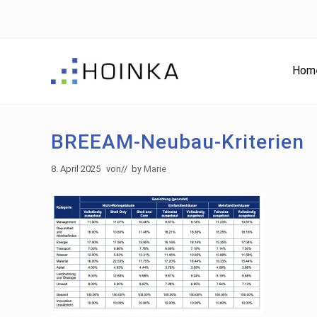
Skip
Skip
Zur
to
to
Fußzeile
right
main
springen
header
content
Hom
navigation
Gebäude
nachhaltig
Planen
BREEAM-Neubau-Kriterien
-
Green
8. April 2025
von
// by
Marie
Building