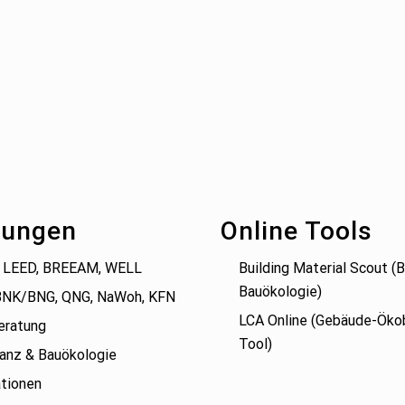
tungen
Online Tools
 LEED, BREEAM, WELL
Building Material Scout 
Bauökologie)
BNK/BNG, QNG, NaWoh, KFN
LCA Online (Gebäude-Öko
eratung
Tool)
anz & Bauökologie
tionen