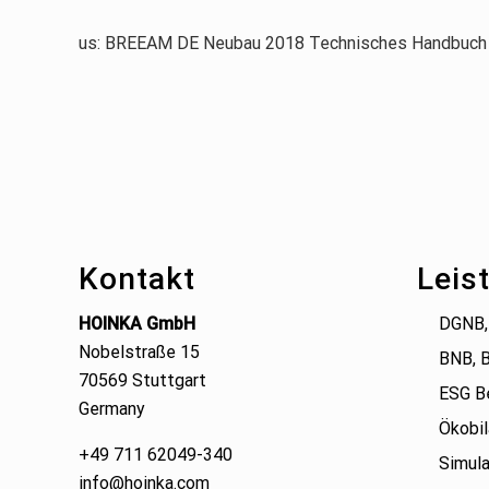
us: BREEAM DE Neubau 2018 Technisches Handbuch
Footer
Kontakt
Leis
HOINKA GmbH
DGNB,
Nobelstraße 15
BNB, 
70569 Stuttgart
ESG B
Germany
Ökobil
+49 711 62049-340
Simula
info@hoinka.com