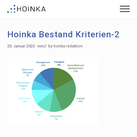
Menu
Skip
Zur
Menu
to
Fußzeile
Gebäude
main
springen
nachhaltig
content
Planen
Hoinka Bestand Kriterien-2
-
Green
Building
20. Januar 2023
von
// by
hoinka redaktion