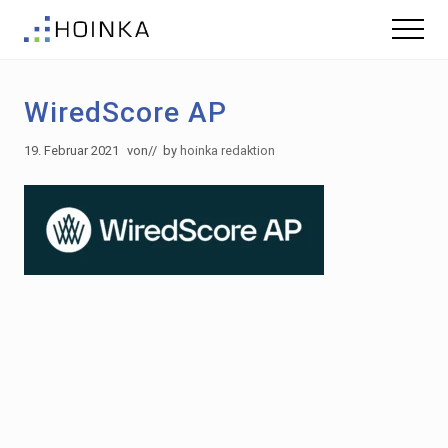
Menu
Skip
Zur
Menu
to
Fußzeile
Gebäude
main
springen
nachhaltig
content
Planen
WiredScore AP
-
Green
Building
19. Februar 2021
von
// by
hoinka redaktion
Footer